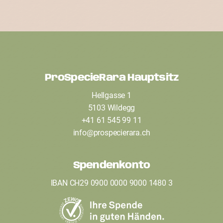
ProSpecieRara Hauptsitz
F
Hellgasse 1
o
5103 Wildegg
o
+41 61 545 99 11
t
info
@
prospecierara
.
ch
e
Spendenkonto
r
IBAN CH29 0900 0000 9000 1480 3