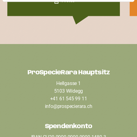
4 Votes
ProSpecieRara Hauptsitz
F
Hellgasse 1
o
5103 Wildegg
o
+41 61 545 99 11
t
info
@
prospecierara
.
ch
e
Spendenkonto
r