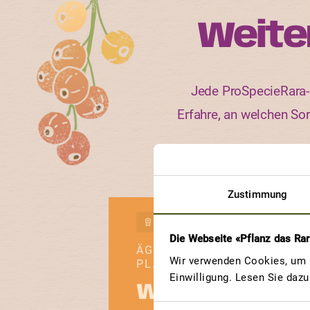
Weite
Jede ProSpecieRara-S
Erfahre, an welchen So
Zustimmung
GEWINNERBEITRAG
Die Webseite «Pflanz das Ra
ÄGYPTISCHE
Wir verwenden Cookies, um u
PLATTRUNDE SCHWARZE
Einwilligung. Lesen Sie daz
Wundervolle