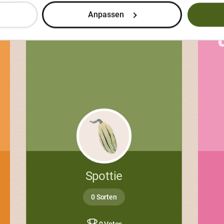
Anpassen
Spottie
0 Sorten
0 Votes