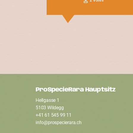
ProSpecieRara Hauptsitz
F
Hellgasse 1
o
5103 Wildegg
+41 61 545 99 11
info
@
prospecierara
.
ch
o