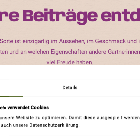
re Beiträge ent
orte ist einzigartig im Aussehen, im Geschmack und i
rten und an welchen Eigenschaften andere Gärtnerinne
viel Freude haben.
Details
NACHTKERZE DW
re!» verwendet Cookies
Insektenmagn
nsere Website zu optimieren. Damit diese ausgespielt werden 
u auch unsere
Datenschutzerklärung
.
et