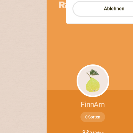
Randen
Ablehnen
FinnArn
0 Sorten
2 Votes