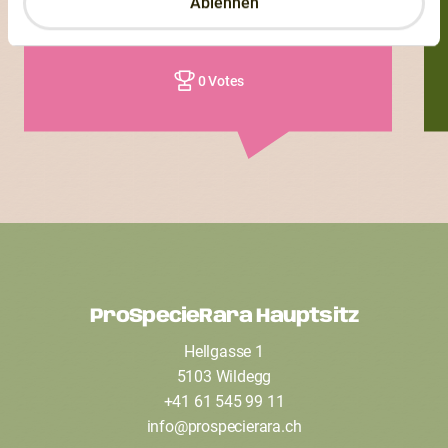
Ablehnen
0 Sorten
0 Votes
ProSpecieRara Hauptsitz
F
Hellgasse 1
o
5103 Wildegg
o
+41 61 545 99 11
t
info
@
prospecierara
.
ch