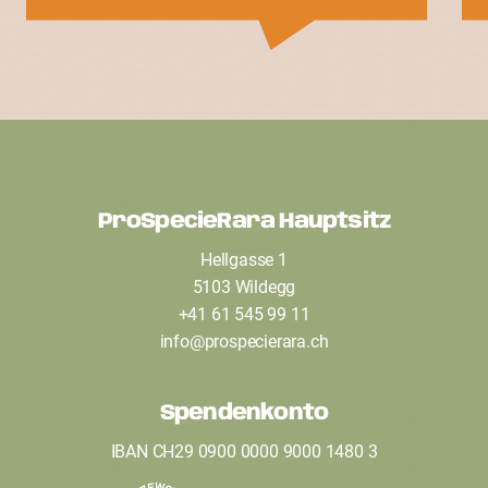
ProSpecieRara Hauptsitz
F
Hellgasse 1
o
5103 Wildegg
o
+41 61 545 99 11
t
info
@
prospecierara
.
ch
e
Spendenkonto
r
IBAN CH29 0900 0000 9000 1480 3