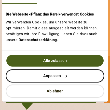
Die Webseite «Pflanz das Rare!» verwendet Cookies
Wir verwenden Cookies, um unsere Website zu
optimieren. Damit diese ausgespielt werden können,
benötigen wir Ihre Einwilligung. Lesen Sie dazu auch
unsere
Datenschutzerklärung
.
Alle zulassen
Salome89
Anpassen
0 Sorten
Ablehnen
1 Votes