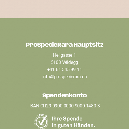
ProSpecieRara Hauptsitz
F
Hellgasse 1
o
5103 Wildegg
o
+41 61 545 99 11
t
info
@
prospecierara
.
ch
e
Spendenkonto
r
IBAN CH29 0900 0000 9000 1480 3