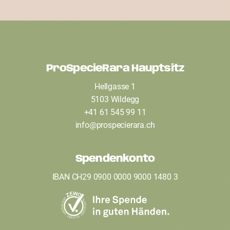
ProSpecieRara Hauptsitz
F
Hellgasse 1
o
5103 Wildegg
o
+41 61 545 99 11
t
info
@
prospecierara
.
ch
e
Spendenkonto
r
IBAN CH29 0900 0000 9000 1480 3