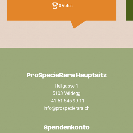
0 Votes
ProSpecieRara Hauptsitz
F
Hellgasse 1
o
5103 Wildegg
o
+41 61 545 99 11
t
info
@
prospecierara
.
ch
e
Spendenkonto
r