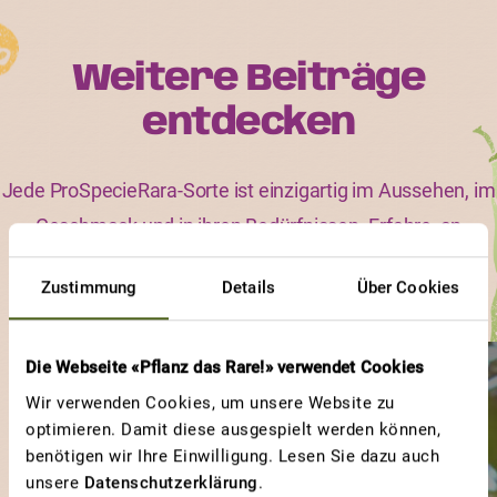
Weitere Beiträge
entdecken
Jede ProSpecieRara-Sorte ist einzigartig im Aussehen, im
Geschmack und in ihren Bedürfnissen. Erfahre, an
welchen Sorten und an welchen Eigenschaften andere
Zustimmung
Details
Über Cookies
Gärtnerinnen und Gärtner besonders viel Freude haben.
Die Webseite «Pflanz das Rare!» verwendet Cookies
PFIRSICHTOMATE
Wir verwenden Cookies, um unsere Website zu
la tomate pêche, péché
optimieren. Damit diese ausgespielt werden können,
benötigen wir Ihre Einwilligung. Lesen Sie dazu auch
mignon
unsere
Datenschutzerklärung
.