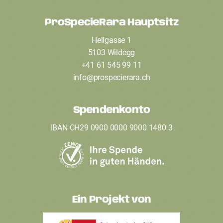
ProSpecieRara Hauptsitz
F
Hellgasse 1
o
5103 Wildegg
o
+41 61 545 99 11
t
info
@
prospecierara
.
ch
e
Spendenkonto
r
IBAN CH29 0900 0000 9000 1480 3
Ein Projekt von