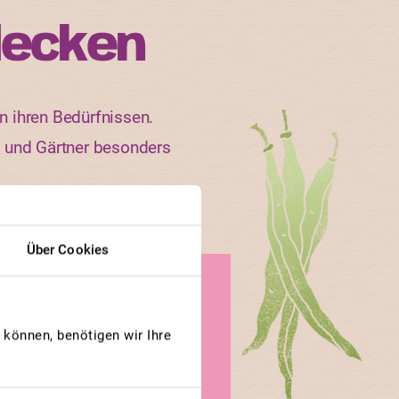
decken
n ihren Bedürfnissen.
n und Gärtner besonders
Über Cookies
USH DELICATA
Délicatesse
können, benötigen wir Ihre