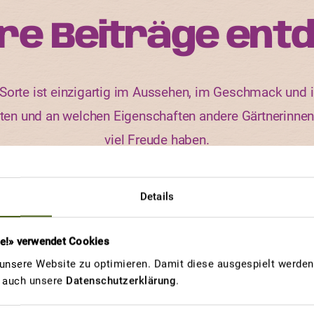
re Beiträge ent
orte ist einzigartig im Aussehen, im Geschmack und i
rten und an welchen Eigenschaften andere Gärtnerinne
viel Freude haben.
Details
GEWINNERBEITRAG
B
re!» verwendet Cookies
AMPELTOMATE
nsere Website zu optimieren. Damit diese ausgespielt werden 
HIMBEERFARBIG
u auch unsere
Datenschutzerklärung
.
Ma tomate