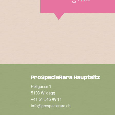
ProSpecieRara Hauptsitz
F
Hellgasse 1
o
5103 Wildegg
+41 61 545 99 11
info
@
prospecierara
.
ch
o