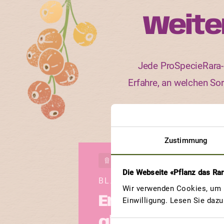
Weite
Jede ProSpecieRara-S
Erfahre, an welchen So
Zustimmung
GEWINNERBEITRAG
Die Webseite «Pflanz das Ra
BLAUER JUNGE
Wir verwenden Cookies, um u
Er macht mich
Einwilligung. Lesen Sie daz
glücklich