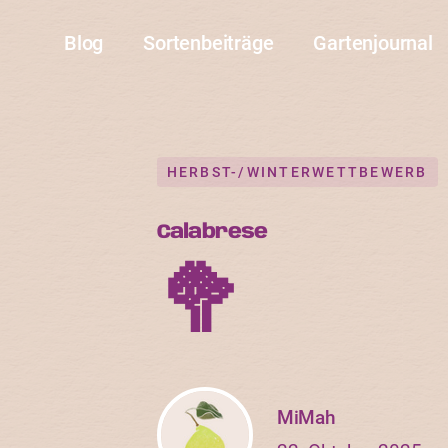
Blog
Sortenbeiträge
Gartenjournal
HERBST-/WINTERWETTBEWERB
Calabrese
🥦
MiMah