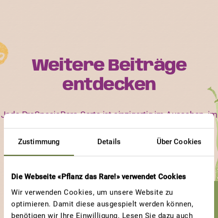
Weitere Beiträge
entdecken
Jede ProSpecieRara-Sorte ist einzigartig im Aussehen, im
Geschmack und in ihren Bedürfnissen. Erfahre, an
Zustimmung
Details
Über Cookies
welchen Sorten und an welchen Eigenschaften andere
Gärtnerinnen und Gärtner besonders viel Freude haben.
Die Webseite «Pflanz das Rare!» verwendet Cookies
Wir verwenden Cookies, um unsere Website zu
PFLAUMENTOMATE
optimieren. Damit diese ausgespielt werden können,
benötigen wir Ihre Einwilligung. Lesen Sie dazu auch