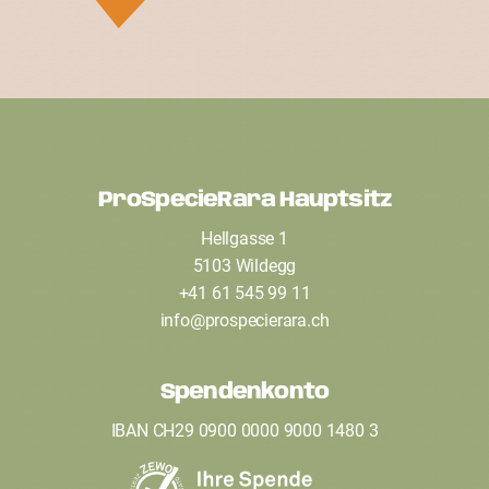
ProSpecieRara Hauptsitz
F
Hellgasse 1
o
5103 Wildegg
o
+41 61 545 99 11
t
info
@
prospecierara
.
ch
e
Spendenkonto
r
IBAN CH29 0900 0000 9000 1480 3