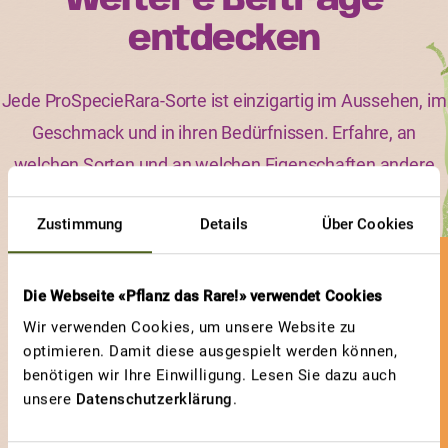
Weitere Beiträge
entdecken
Jede ProSpecieRara-Sorte ist einzigartig im Aussehen, im
Geschmack und in ihren Bedürfnissen. Erfahre, an
welchen Sorten und an welchen Eigenschaften andere
Gärtnerinnen und Gärtner besonders viel Freude haben.
Zustimmung
Details
Über Cookies
GEWINNERBEITRAG
Die Webseite «Pflanz das Rare!» verwendet Cookies
ORANGENMINZE
Wir verwenden Cookies, um unsere Website zu
Phänomenal
optimieren. Damit diese ausgespielt werden können,
benötigen wir Ihre Einwilligung. Lesen Sie dazu auch
unsere
Datenschutzerklärung
.