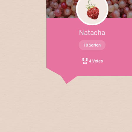
Natacha
10 Sorten
4 Votes