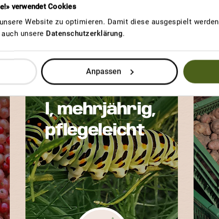
re!» verwendet Cookies
nsere Website zu optimieren. Damit diese ausgespielt werden 
u auch unsere
Datenschutzerklärung
.
GEWINNERBEITRAG
GRÜNLAUBIGER
P
GEWÜRZFENCHEL
Anpassen
Gewürzfenche
l, mehrjährig,
pflegeleicht