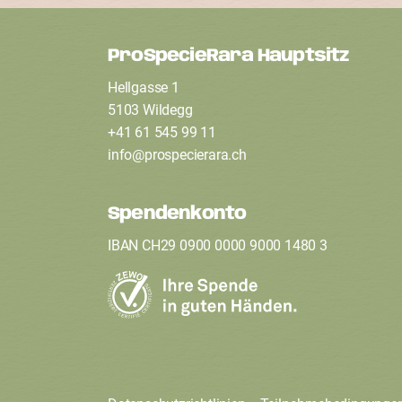
ProSpecieRara Hauptsitz
F
Hellgasse 1
o
5103 Wildegg
+41 61 545 99 11
info
@
prospecierara
.
ch
o
t
Spendenkonto
IBAN CH29 0900 0000 9000 1480 3
e
r