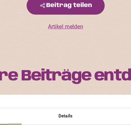
Beitrag teilen
Artikel melden
re Beiträge ent
orte ist einzigartig im Aussehen, im Geschmack und i
rten und an welchen Eigenschaften andere Gärtnerinne
Details
viel Freude haben.