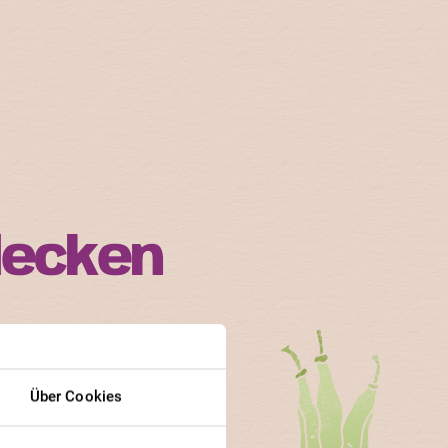
decken
n ihren Bedürfnissen.
n und Gärtner besonders
Über Cookies