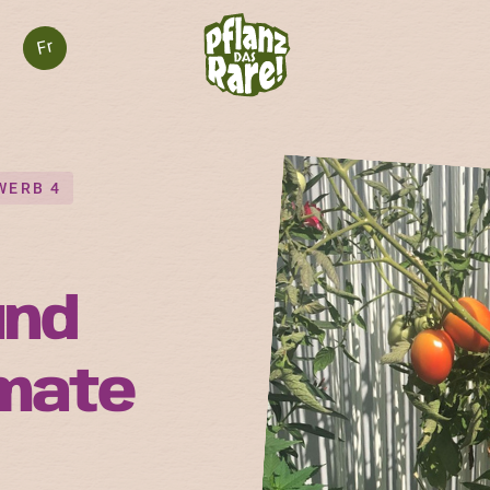
Fr
WERB 4
und
omate