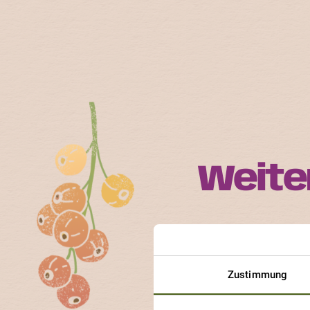
Weite
Jede ProSpecieRara-S
Erfahre, an welchen So
Zustimmung