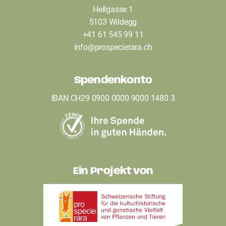
Hellgasse 1
o
5103 Wildegg
o
+41 61 545 99 11
t
info
@
prospecierara
.
ch
e
Spendenkonto
r
IBAN CH29 0900 0000 9000 1480 3
Ein Projekt von