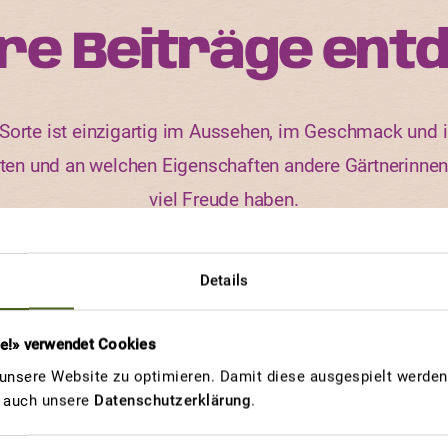
re Beiträge ent
orte ist einzigartig im Aussehen, im Geschmack und i
rten und an welchen Eigenschaften andere Gärtnerinne
viel Freude haben.
Details
GEWINNERBEITRAG
re!» verwendet Cookies
RIESENTOMATE ELSASS
G
nsere Website zu optimieren. Damit diese ausgespielt werden 
wie vom
u auch unsere
Datenschutzerklärung
.
Grosspapis