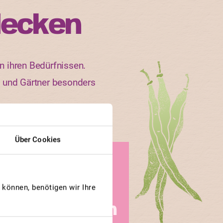
decken
n ihren Bedürfnissen.
n und Gärtner besonders
Über Cookies
GEWINNERBEITRAG
URKENBLÄTTRIGE
können, benötigen wir Ihre
SONNENBLUME
Sonnenblumen