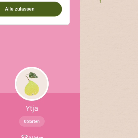
Alle zulassen
Ytja
0 Sorten
0 Votes