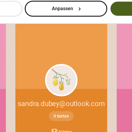
Anpassen
Garten
sandra.dubey@outlook.com
0 Sorten
3 Votes