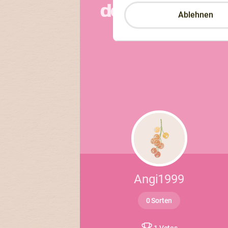
dörren
Ablehnen
Angi1999
0 Sorten
1 Votes