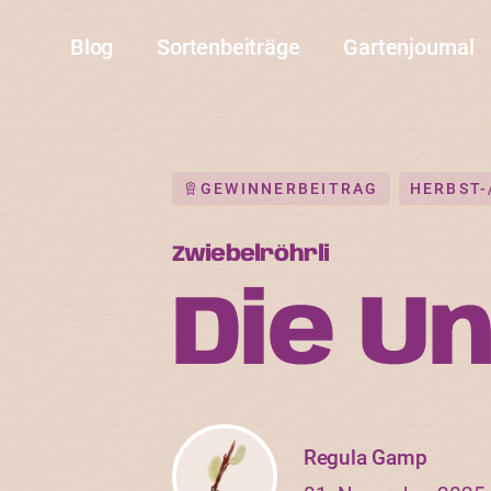
Blog
Sortenbeiträge
Gartenjournal
GEWINNERBEITRAG
HERBST
Zwiebelröhrli
Die U
Regula Gamp