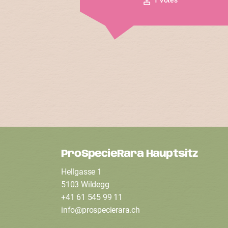
ProSpecieRara Hauptsitz
F
Hellgasse 1
o
5103 Wildegg
+41 61 545 99 11
info
@
prospecierara
.
ch
o