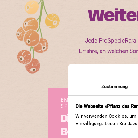
Weite
Jede ProSpecieRara-S
Erfahre, an welchen So
Zustimmung
EMMENTALER
SPECKBOHNE
Die Webseite «Pflanz das Ra
Wir verwenden Cookies, um u
Die besten
Einwilligung. Lesen Sie daz
Bohnen zum