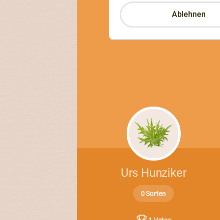
Ablehnen
Urs Hunziker
0 Sorten
1 Votes