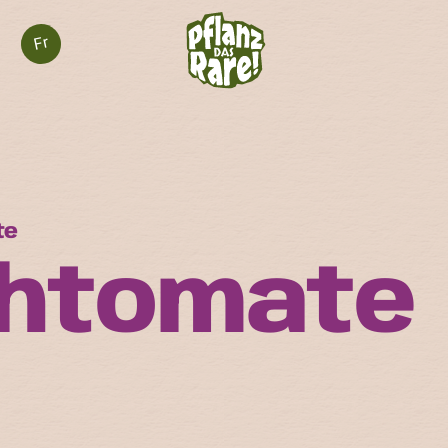
Fr
te
chtomate