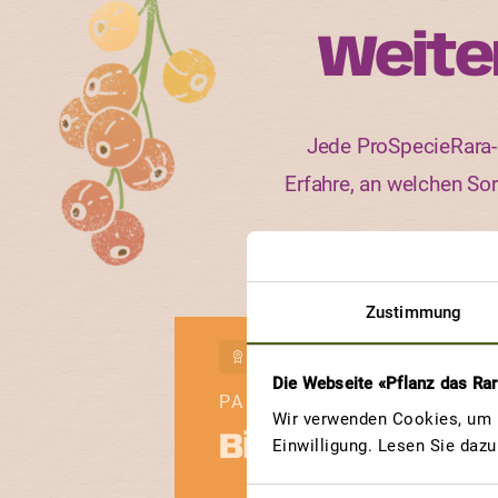
Weite
Jede ProSpecieRara-S
Erfahre, an welchen So
Zustimmung
GEWINNERBEITRAG
Die Webseite «Pflanz das Ra
PASTORENBIRNE
Wir verwenden Cookies, um u
Birnenmost
Einwilligung. Lesen Sie daz