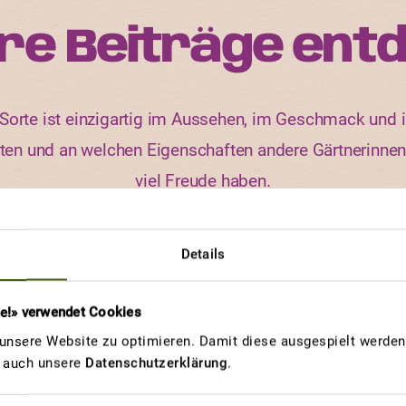
re Beiträge ent
orte ist einzigartig im Aussehen, im Geschmack und i
rten und an welchen Eigenschaften andere Gärtnerinne
viel Freude haben.
Details
GEWINNERBEITRAG
re!» verwendet Cookies
DÄTWYLER
nsere Website zu optimieren. Damit diese ausgespielt werden 
Die Dätwyler
u auch unsere
Datenschutzerklärung
.
Tomate aus