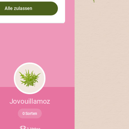
Alle zulassen
Jovouillamoz
0 Sorten
1 Votes