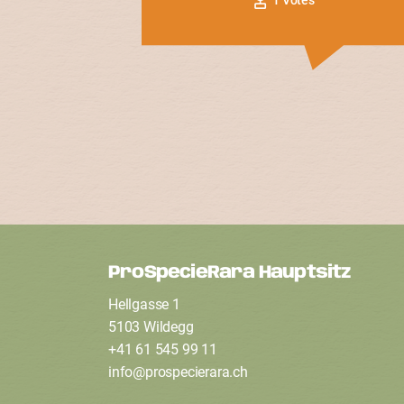
ProSpecieRara Hauptsitz
F
Hellgasse 1
o
5103 Wildegg
+41 61 545 99 11
info
@
prospecierara
.
ch
o