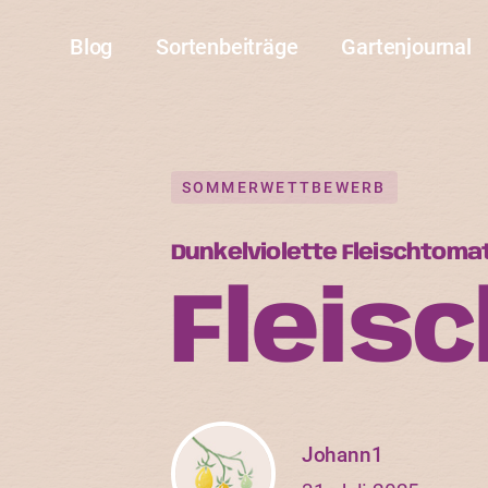
Blog
Sortenbeiträge
Gartenjournal
SOMMERWETTBEWERB
Dunkelviolette Fleischtoma
Fleis
Johann1