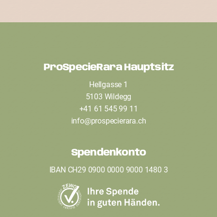
ProSpecieRara Hauptsitz
F
Hellgasse 1
o
5103 Wildegg
o
+41 61 545 99 11
t
info
@
prospecierara
.
ch
e
Spendenkonto
r
IBAN CH29 0900 0000 9000 1480 3