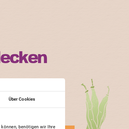
decken
n ihren Bedürfnissen.
n und Gärtner besonders
Über Cookies
können, benötigen wir Ihre