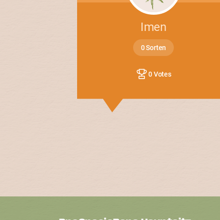
Imen
0 Sorten
0 Votes