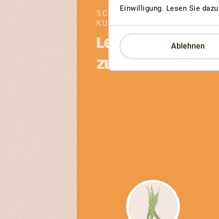
Einwilligung. Lesen Sie daz
SCHWARZE
KURZTRAUBIGE ZÜRICH
Le cassis de
Ablehnen
zurich