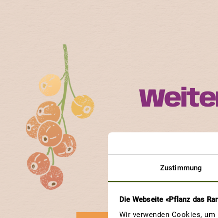
Weite
Jede ProSpecieRara-S
Erfahre, an welchen So
Zustimmung
Die Webseite «Pflanz das Ra
Wir verwenden Cookies, um u