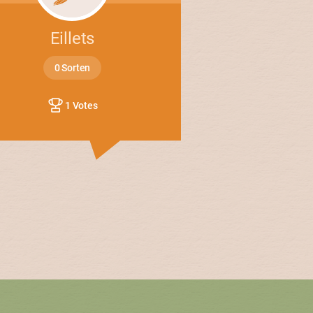
Eillets
0 Sorten
1 Votes