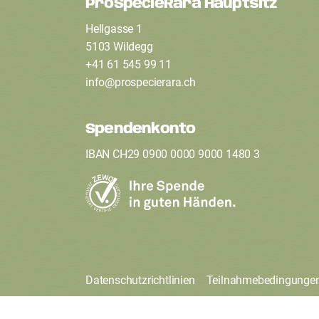
ProSpecieRara Hauptsitz
F
Hellgasse 1
o
5103 Wildegg
+41 61 545 99 11
info
@
prospecierara
.
ch
o
t
Spendenkonto
IBAN CH29 0900 0000 9000 1480 3
e
r
Datenschutzrichtlinien
Teilnahmebedingunge