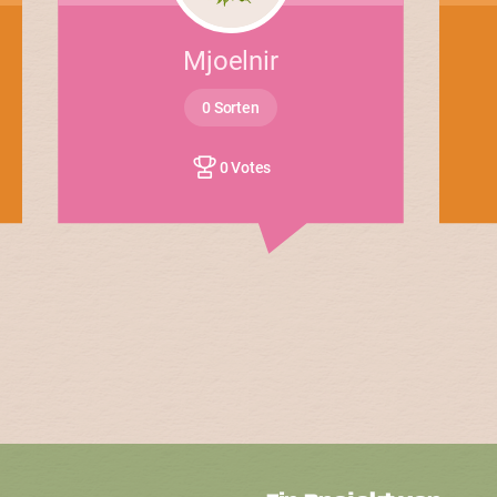
Mjoelnir
0 Sorten
0 Votes