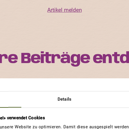
Artikel melden
re Beiträge ent
orte ist einzigartig im Aussehen, im Geschmack und i
rten und an welchen Eigenschaften andere Gärtnerinne
Details
viel Freude haben.
re!» verwendet Cookies
nsere Website zu optimieren. Damit diese ausgespielt werden 