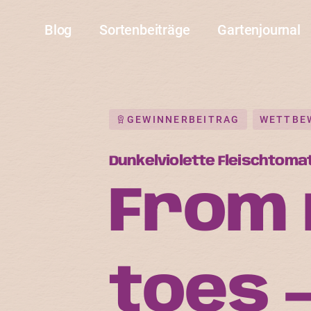
Blog
Sortenbeiträge
Gartenjournal
GEWINNERBEITRAG
WETTBE
Dunkelviolette Fleischtoma
From 
toes 