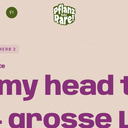
Fr
WERB 2
te
my head 
– grosse 