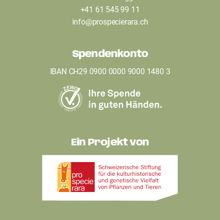
o
+41 61 545 99 11
t
info
@
prospecierara
.
ch
e
Spendenkonto
r
IBAN CH29 0900 0000 9000 1480 3
Ein Projekt von