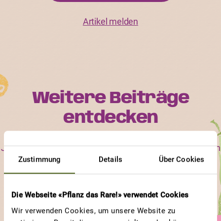
Artikel melden
Weitere Beiträge
entdecken
Jede ProSpecieRara-Sorte ist einzigartig im Aussehen, im
Zustimmung
Details
Über Cookies
Geschmack und in ihren Bedürfnissen. Erfahre, an
welchen Sorten und an welchen Eigenschaften andere
Gärtnerinnen und Gärtner besonders viel Freude haben.
Die Webseite «Pflanz das Rare!» verwendet Cookies
Wir verwenden Cookies, um unsere Website zu