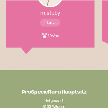
m.stuby
1 Sorten
1 Votes
ProSpecieRara Hauptsitz
F
Hellgasse 1
o
5103 Wildegg