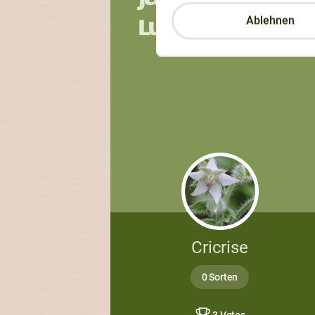
Ablehnen
Lune
Cricrise
0 Sorten
3 Votes