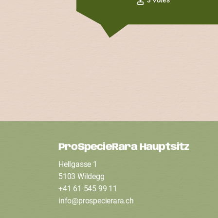
ProSpecieRara Hauptsitz
F
Hellgasse 1
o
5103 Wildegg
+41 61 545 99 11
info
@
prospecierara
.
ch
o