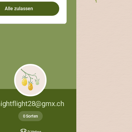
Alle zulassen
nightflight28@gmx.ch
0 Sorten
2 Votes