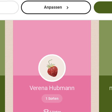
Anpassen
Verena Hubmann
1 Sorten
1 Votes