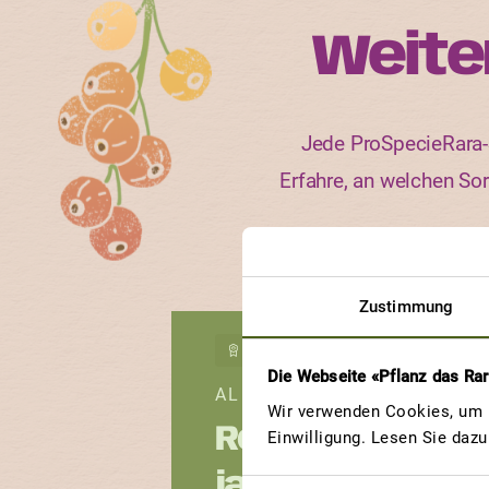
Weite
Jede ProSpecieRara-S
Erfahre, an welchen So
Zustimmung
GEWINNERBEITRAG
Die Webseite «Pflanz das Ra
ALBA
Wir verwenden Cookies, um u
Reine des
Einwilligung. Lesen Sie daz
jardins de