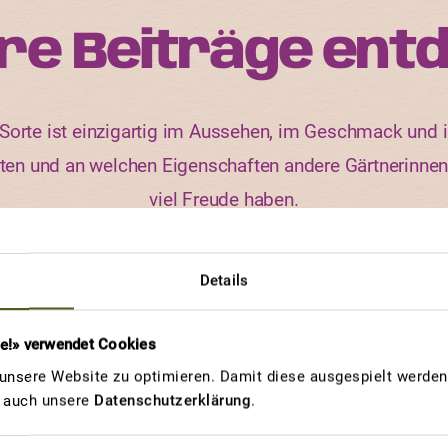
re Beiträge ent
orte ist einzigartig im Aussehen, im Geschmack und i
rten und an welchen Eigenschaften andere Gärtnerinne
viel Freude haben.
Details
GEWINNERBEITRAG
re!» verwendet Cookies
WINTERPOSTELEIN
nsere Website zu optimieren. Damit diese ausgespielt werden 
Salat Pimpup
u auch unsere
Datenschutzerklärung
.