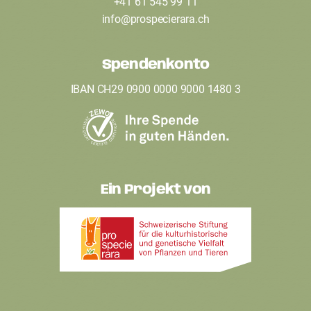
+41 61 545 99 11
t
info
@
prospecierara
.
ch
e
Spendenkonto
r
IBAN CH29 0900 0000 9000 1480 3
Ein Projekt von