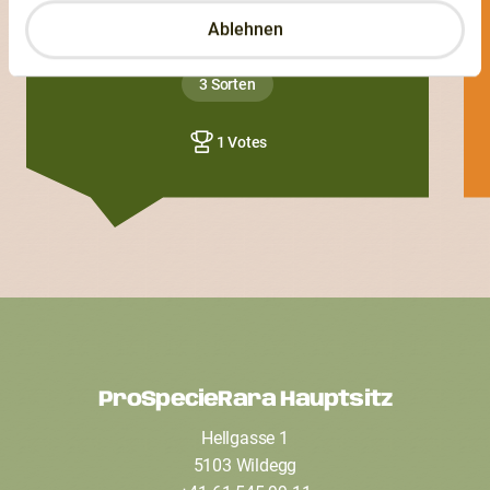
Ablehnen
Isalein01
3 Sorten
1 Votes
ProSpecieRara Hauptsitz
F
Hellgasse 1
o
5103 Wildegg
o