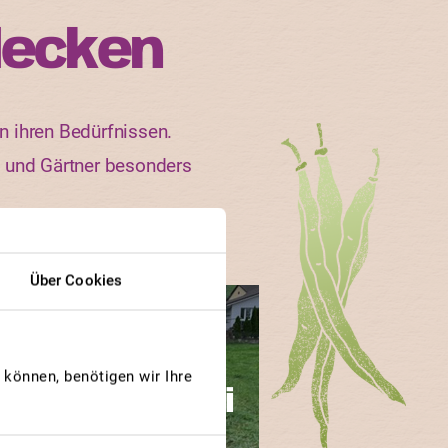
decken
n ihren Bedürfnissen.
n und Gärtner besonders
Über Cookies
GEWINNERBEITRAG
ÜTTIGER RÜEBLI
können, benötigen wir Ihre
Küttigerrüebli
die "echten"