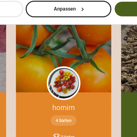
Anpassen
Wahl!
hornim
4 Sorten
2 Votes