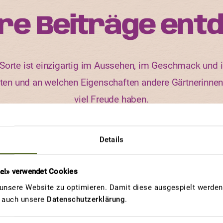
re Beiträge ent
orte ist einzigartig im Aussehen, im Geschmack und i
rten und an welchen Eigenschaften andere Gärtnerinne
viel Freude haben.
Details
GEWINNERBEITRAG
re!» verwendet Cookies
AURIGA
K
nsere Website zu optimieren. Damit diese ausgespielt werden 
Immer wieder
u auch unsere
Datenschutzerklärung
.
eine gute