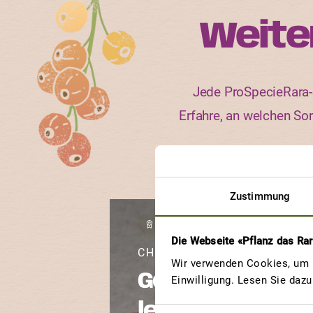
Weite
Jede ProSpecieRara-S
Erfahre, an welchen So
Zustimmung
GEWINNERBEITRAG
Die Webseite «Pflanz das Ra
CHIOGGIA
Wir verwenden Cookies, um u
Gesund und
Einwilligung. Lesen Sie daz
lecker