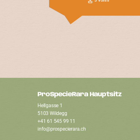
ProSpecieRara Hauptsitz
F
Hellgasse 1
o
5103 Wildegg
+41 61 545 99 11
info
@
prospecierara
.
ch
o