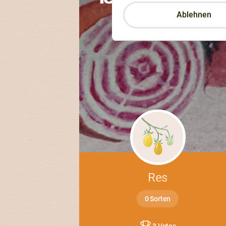
Ablehnen
Res
0 Sorten
3 Votes