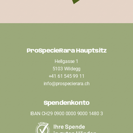
ProSpecieRara Hauptsitz
F
Hellgasse 1
o
5103 Wildegg
o
+41 61 545 99 11
t
info
@
prospecierara
.
ch
e
Spendenkonto
r
IBAN CH29 0900 0000 9000 1480 3