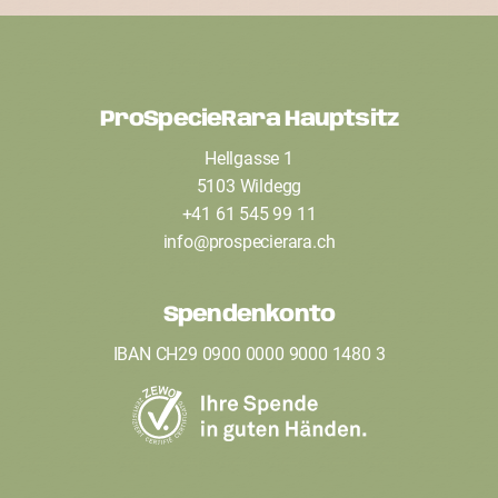
ProSpecieRara Hauptsitz
F
Hellgasse 1
o
5103 Wildegg
o
+41 61 545 99 11
t
info
@
prospecierara
.
ch
e
Spendenkonto
r
IBAN CH29 0900 0000 9000 1480 3