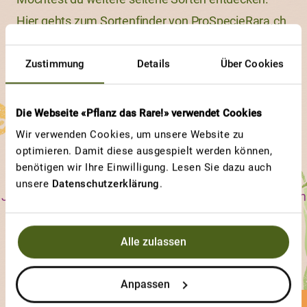
Hier gehts zum
Sortenfinder von ProSpecieRara.ch
Zustimmung
Details
Über Cookies
Die Webseite «Pflanz das Rare!» verwendet Cookies
Weitere Beiträge
Wir verwenden Cookies, um unsere Website zu
entdecken
optimieren. Damit diese ausgespielt werden können,
benötigen wir Ihre Einwilligung. Lesen Sie dazu auch
unsere
Datenschutzerklärung
.
Jede ProSpecieRara-Sorte ist einzigartig im Aussehen, im
Geschmack und in ihren Bedürfnissen. Erfahre, an
welchen Sorten und an welchen Eigenschaften andere
Alle zulassen
Gärtnerinnen und Gärtner besonders viel Freude haben.
Anpassen