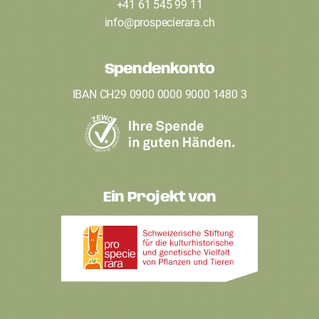
+41 61 545 99 11
t
info
@
prospecierara
.
ch
e
Spendenkonto
r
IBAN CH29 0900 0000 9000 1480 3
Ein Projekt von