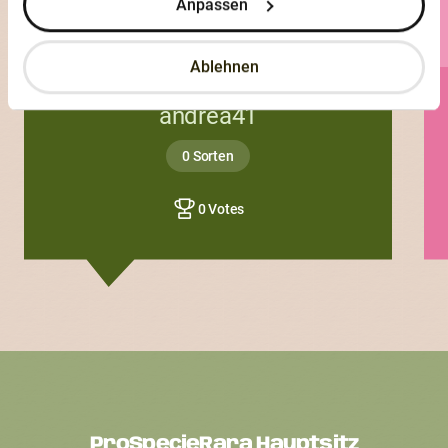
Anpassen
Ablehnen
andrea41
0 Sorten
0 Votes
ProSpecieRara Hauptsitz