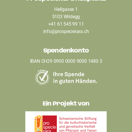
F
Hellgasse 1
o
5103 Wildegg
o
+41 61 545 99 11
t
info
@
prospecierara
.
ch
e
Spendenkonto
r
IBAN CH29 0900 0000 9000 1480 3
Ein Projekt von