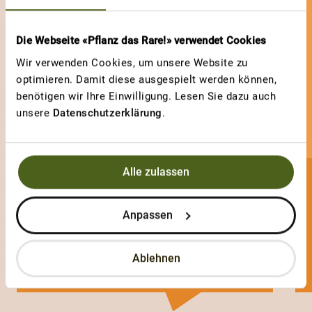
Die Webseite «Pflanz das Rare!» verwendet Cookies
Wir verwenden Cookies, um unsere Website zu
optimieren. Damit diese ausgespielt werden können,
benötigen wir Ihre Einwilligung. Lesen Sie dazu auch
unsere
Datenschutzerklärung
.
Alle zulassen
Tomaten-Märchen
Anpassen
3 Sorten
Ablehnen
2 Votes