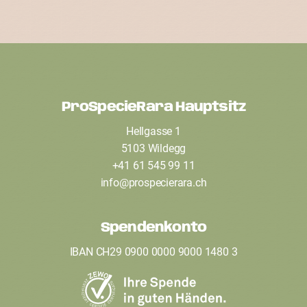
ProSpecieRara Hauptsitz
F
Hellgasse 1
o
5103 Wildegg
o
+41 61 545 99 11
t
info
@
prospecierara
.
ch
e
Spendenkonto
r
IBAN CH29 0900 0000 9000 1480 3