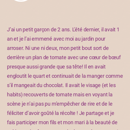
J’ai un petit garçon de 2 ans. L’été dernier, il avait 1
an et je l’ai emmené avec moi au jardin pour
arroser. Ni une ni deux, mon petit bout sort de
derrière un plan de tomate avec une cœur de bœuf
presque aussi grande que sa tête! Il en avait
engloutit le quart et continuait de la manger comme
s’il mangeait du chocolat. Il avait le visage (et les
habits) recouverts de tomate mais en voyant la
scène je n’ai pas pu m’empêcher de rire et de le
féliciter d’avoir goûté la récolte ! Je partage et je
fais participer mon fils et mon mari à la beauté de