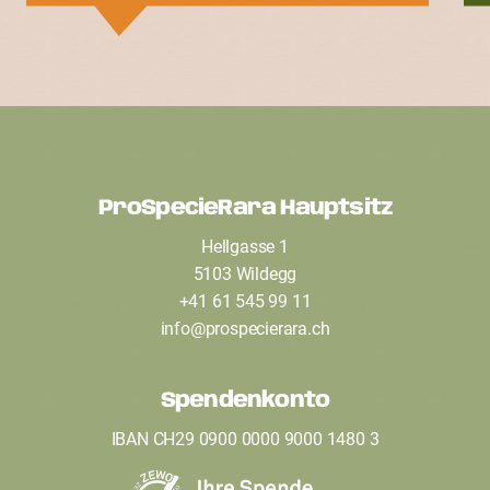
ProSpecieRara Hauptsitz
F
Hellgasse 1
o
5103 Wildegg
o
+41 61 545 99 11
t
info
@
prospecierara
.
ch
e
Spendenkonto
r
IBAN CH29 0900 0000 9000 1480 3