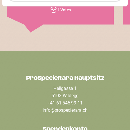
1 Votes
ProSpecieRara Hauptsitz
F
Hellgasse 1
o
5103 Wildegg
o
+41 61 545 99 11
t
info
@
prospecierara
.
ch
e
Spendenkonto