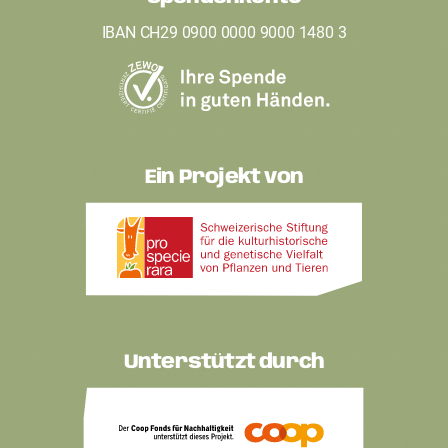
r
IBAN CH29 0900 0000 9000 1480 3
Ein Projekt von
Unterstützt durch