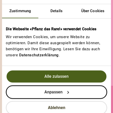
Fraise des bois
Zustimmung
Details
Über Cookies
Die Webseite «Pflanz das Rare!» verwendet Cookies
Wir verwenden Cookies, um unsere Website zu
optimieren. Damit diese ausgespielt werden können,
benötigen wir Ihre Einwilligung. Lesen Sie dazu auch
unsere
Datenschutzerklärung
.
Alle zulassen
Anpassen
m.stuby
Ablehnen
1 Sorten