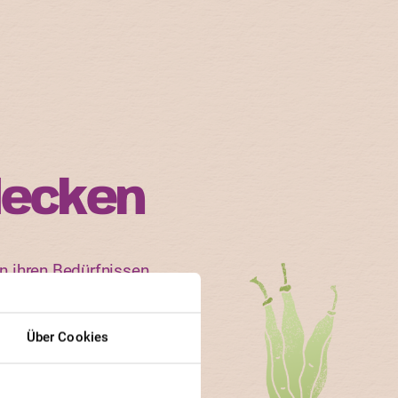
decken
n ihren Bedürfnissen.
n und Gärtner besonders
Über Cookies