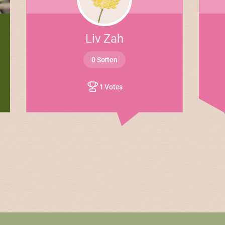
Liv Zah
0 Sorten
1 Votes