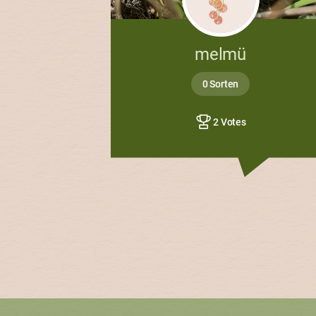
melmü
0 Sorten
2 Votes