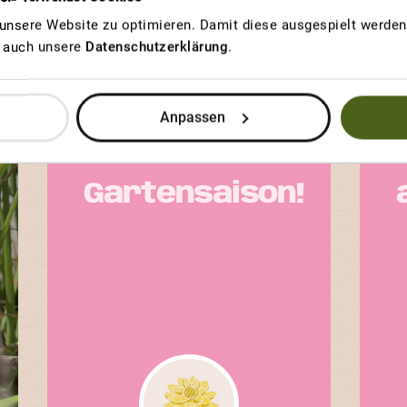
nsere Website zu optimieren. Damit diese ausgespielt werden 
GEWINNERBEITRAG
u auch unsere
Datenschutzerklärung
.
SCHWEIZER RIESEN
G
Der perfekte
Anpassen
Start in die
Gartensaison!