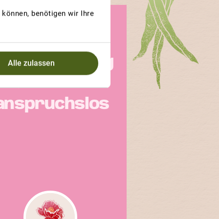
können, benötigen wir Ihre
GEWINNERBEITRAG
ELBE CHERRY
Süss, fruchtig
Alle zulassen
und
anspruchslos