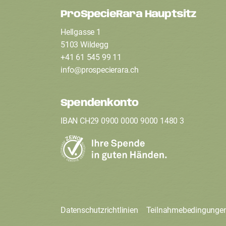
ProSpecieRara Hauptsitz
F
Hellgasse 1
o
5103 Wildegg
+41 61 545 99 11
info
@
prospecierara
.
ch
o
t
Spendenkonto
IBAN CH29 0900 0000 9000 1480 3
e
r
Datenschutzrichtlinien
Teilnahmebedingunge