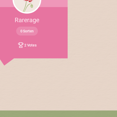
Rarerage
0 Sorten
2 Votes