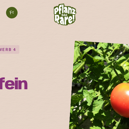
Fr
WERB 4
fein