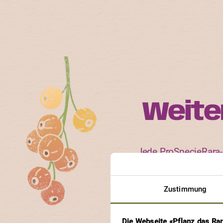
Weite
Jede ProSpecieRara-S
Erfahre, an welchen So
Zustimmung
Die Webseite «Pflanz das Ra