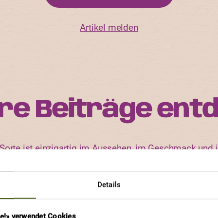
Artikel melden
re Beiträge ent
orte ist einzigartig im Aussehen, im Geschmack und i
rten und an welchen Eigenschaften andere Gärtnerinne
viel Freude haben.
Details
re!» verwendet Cookies