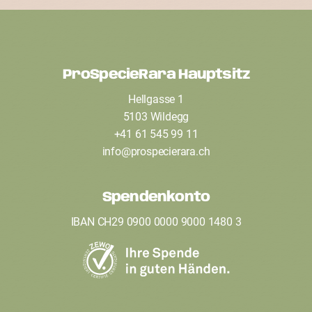
ProSpecieRara Hauptsitz
F
Hellgasse 1
o
5103 Wildegg
o
+41 61 545 99 11
t
info
@
prospecierara
.
ch
e
Spendenkonto
r
IBAN CH29 0900 0000 9000 1480 3