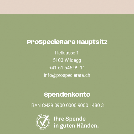
ProSpecieRara Hauptsitz
F
Hellgasse 1
o
5103 Wildegg
o
+41 61 545 99 11
t
info
@
prospecierara
.
ch
e
Spendenkonto
r
IBAN CH29 0900 0000 9000 1480 3