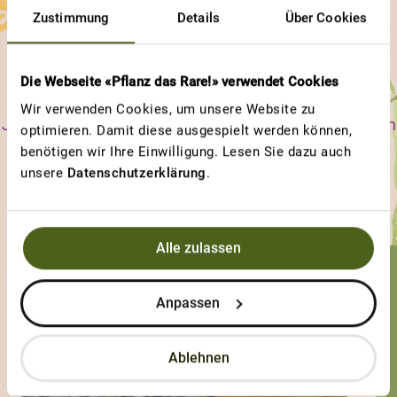
Zustimmung
Details
Über Cookies
Weitere Beiträge
entdecken
Die Webseite «Pflanz das Rare!» verwendet Cookies
Wir verwenden Cookies, um unsere Website zu
Jede ProSpecieRara-Sorte ist einzigartig im Aussehen, im
optimieren. Damit diese ausgespielt werden können,
Geschmack und in ihren Bedürfnissen. Erfahre, an
benötigen wir Ihre Einwilligung. Lesen Sie dazu auch
unsere
Datenschutzerklärung
.
welchen Sorten und an welchen Eigenschaften andere
Gärtnerinnen und Gärtner besonders viel Freude haben.
Alle zulassen
GEWINNERBEITRAG
Anpassen
BIRNENFÖRMIGE GELBE
Süsses Ding
Ablehnen