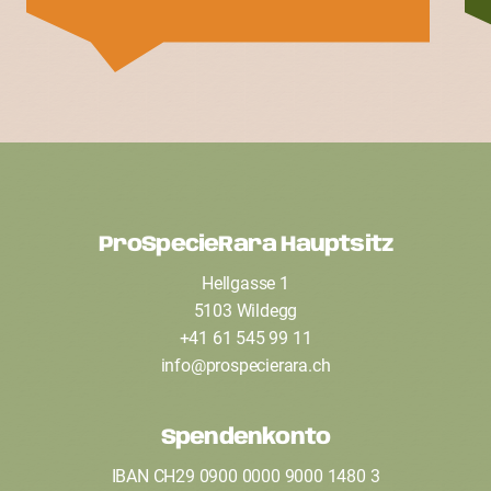
ProSpecieRara Hauptsitz
F
Hellgasse 1
o
5103 Wildegg
o
+41 61 545 99 11
t
info
@
prospecierara
.
ch
e
Spendenkonto
r
IBAN CH29 0900 0000 9000 1480 3