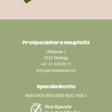
ProSpecieRara Hauptsitz
F
Hellgasse 1
o
5103 Wildegg
o
+41 61 545 99 11
t
info
@
prospecierara
.
ch
e
Spendenkonto
r
IBAN CH29 0900 0000 9000 1480 3