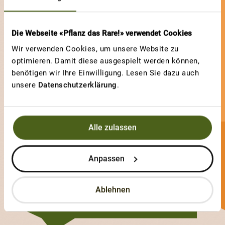
Die Webseite «Pflanz das Rare!» verwendet Cookies
Wir verwenden Cookies, um unsere Website zu
optimieren. Damit diese ausgespielt werden können,
benötigen wir Ihre Einwilligung. Lesen Sie dazu auch
unsere
Datenschutzerklärung
.
Alle zulassen
garden_man_79
Anpassen
1 Sorten
Ablehnen
2 Votes