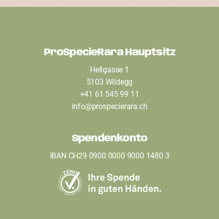
ProSpecieRara Hauptsitz
F
Hellgasse 1
o
5103 Wildegg
o
+41 61 545 99 11
t
info
@
prospecierara
.
ch
e
Spendenkonto
r
IBAN CH29 0900 0000 9000 1480 3