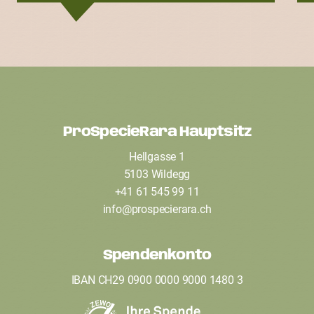
ProSpecieRara Hauptsitz
F
Hellgasse 1
o
5103 Wildegg
o
+41 61 545 99 11
t
info
@
prospecierara
.
ch
e
Spendenkonto
r
IBAN CH29 0900 0000 9000 1480 3