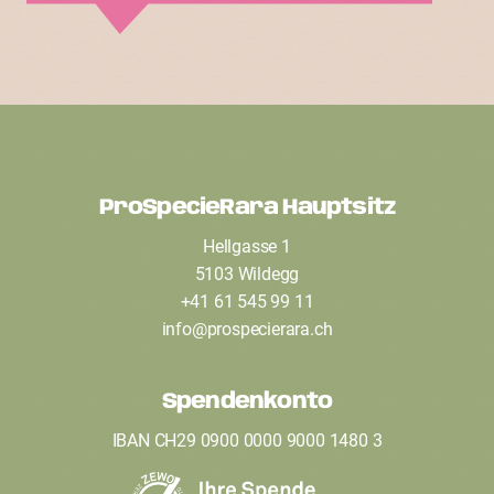
ProSpecieRara Hauptsitz
F
Hellgasse 1
o
5103 Wildegg
o
+41 61 545 99 11
t
info
@
prospecierara
.
ch
e
Spendenkonto
r
IBAN CH29 0900 0000 9000 1480 3