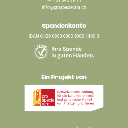
+41 61 545 99 11
t
info
@
prospecierara
.
ch
e
Spendenkonto
r
IBAN CH29 0900 0000 9000 1480 3
Ein Projekt von