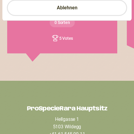
Ablehnen
Kornerts
0 Sorten
5 Votes
ProSpecieRara Hauptsitz
F
Hellgasse 1
o
5103 Wildegg
o