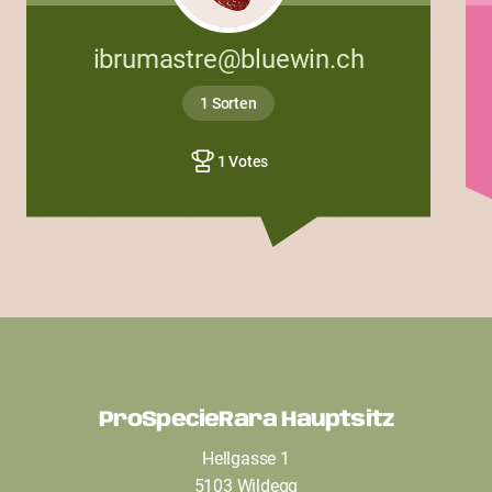
ibrumastre@bluewin.ch
1 Sorten
1 Votes
ProSpecieRara Hauptsitz
F
Hellgasse 1
o
5103 Wildegg