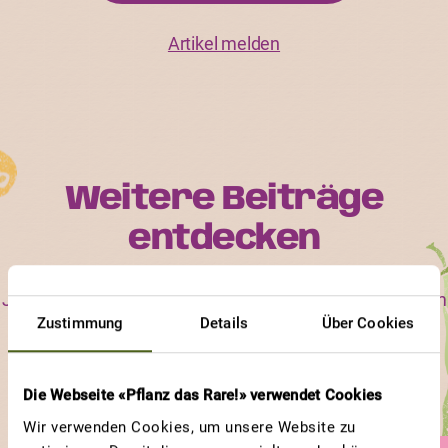
Artikel melden
Weitere Beiträge
entdecken
Jede ProSpecieRara-Sorte ist einzigartig im Aussehen, im
Zustimmung
Details
Über Cookies
Geschmack und in ihren Bedürfnissen. Erfahre, an
welchen Sorten und an welchen Eigenschaften andere
Gärtnerinnen und Gärtner besonders viel Freude haben.
Die Webseite «Pflanz das Rare!» verwendet Cookies
Wir verwenden Cookies, um unsere Website zu