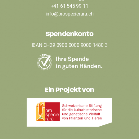
o
+41 61 545 99 11
t
info
@
prospecierara
.
ch
e
Spendenkonto
r
IBAN CH29 0900 0000 9000 1480 3
Ein Projekt von