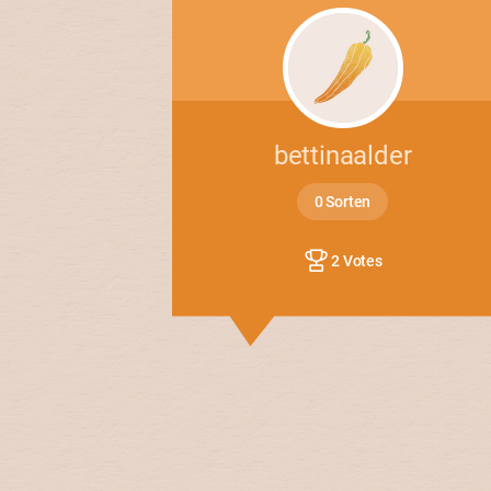
bettinaalder
0 Sorten
2 Votes