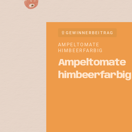
GEWINNERBEITRAG
AMPELTOMATE
HIMBEERFARBIG
Ampeltomate
himbeerfarbig