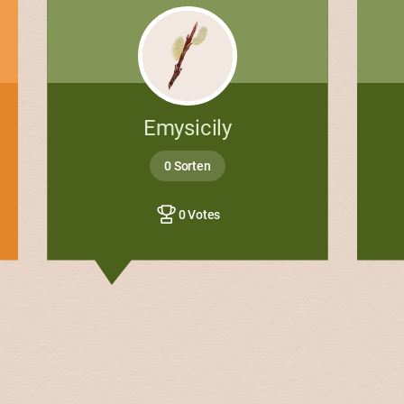
Emysicily
0 Sorten
0 Votes