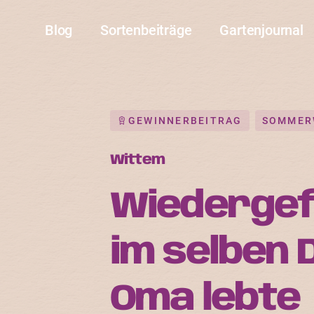
Blog
Sortenbeiträge
Gartenjournal
GEWINNERBEITRAG
SOMMER
Wittem
Wiederge
im selben 
Oma lebte