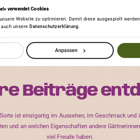
re!» verwendet Cookies
n entdecken. Hier gehts zum
Sortenfinder von ProSpeci
nsere Website zu optimieren. Damit diese ausgespielt werden 
u auch unsere
Datenschutzerklärung
.
Anpassen
re Beiträge ent
orte ist einzigartig im Aussehen, im Geschmack und i
rten und an welchen Eigenschaften andere Gärtnerinne
viel Freude haben.