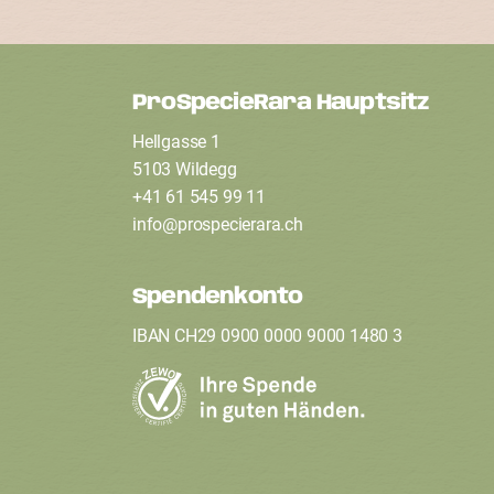
ProSpecieRara Hauptsitz
F
Hellgasse 1
o
5103 Wildegg
+41 61 545 99 11
info
@
prospecierara
.
ch
o
t
Spendenkonto
IBAN CH29 0900 0000 9000 1480 3
e
r