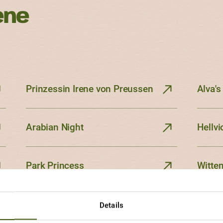
ene
Prinzessin Irene von Preussen
Alva's
Arabian Night
Hellvi
Park Princess
Witte
Details