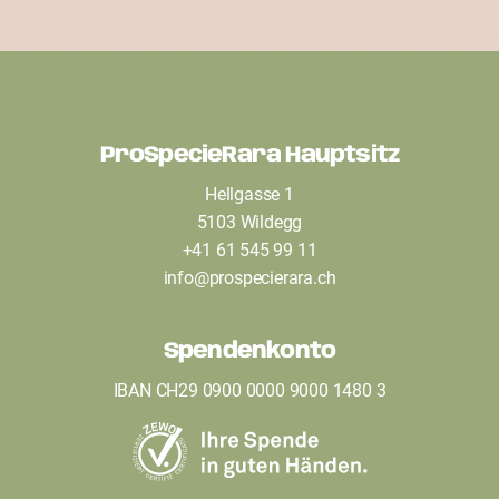
ProSpecieRara Hauptsitz
F
Hellgasse 1
o
5103 Wildegg
o
+41 61 545 99 11
t
info
@
prospecierara
.
ch
e
Spendenkonto
r
IBAN CH29 0900 0000 9000 1480 3