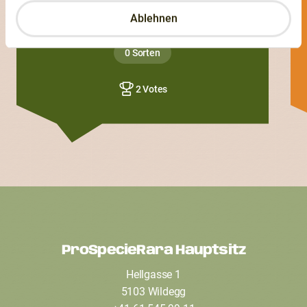
Ablehnen
Miranda
0 Sorten
2 Votes
ProSpecieRara Hauptsitz
F
Hellgasse 1
o
5103 Wildegg
o