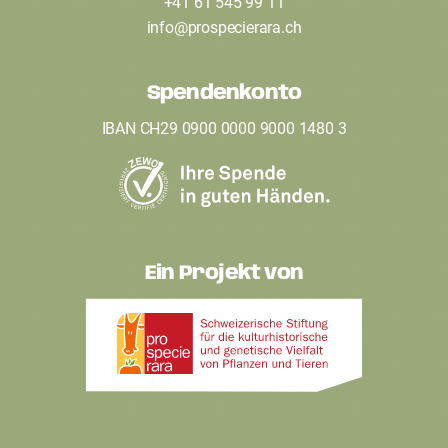
+41 61 545 99 11
t
info
@
prospecierara
.
ch
e
Spendenkonto
r
IBAN CH29 0900 0000 9000 1480 3
Ein Projekt von