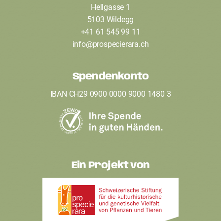
Hellgasse 1
o
5103 Wildegg
o
+41 61 545 99 11
t
info
@
prospecierara
.
ch
e
Spendenkonto
r
IBAN CH29 0900 0000 9000 1480 3
Ein Projekt von