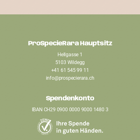
ProSpecieRara Hauptsitz
F
Hellgasse 1
o
5103 Wildegg
o
+41 61 545 99 11
t
info
@
prospecierara
.
ch
e
Spendenkonto
r
IBAN CH29 0900 0000 9000 1480 3