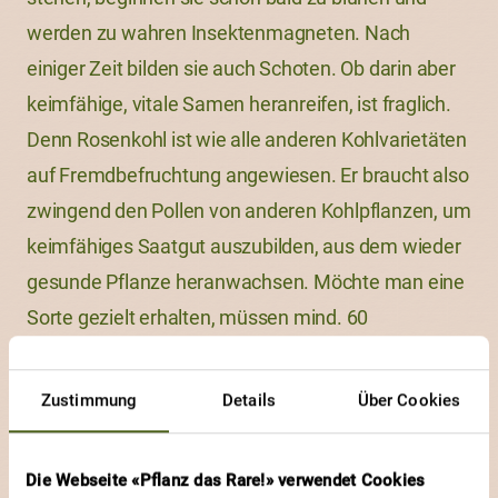
werden zu wahren Insektenmagneten. Nach
einiger Zeit bilden sie auch Schoten. Ob darin aber
keimfähige, vitale Samen heranreifen, ist fraglich.
Denn Rosenkohl ist wie alle anderen Kohlvarietäten
auf Fremdbefruchtung angewiesen. Er braucht also
zwingend den Pollen von anderen Kohlpflanzen, um
keimfähiges Saatgut auszubilden, aus dem wieder
gesunde Pflanze heranwachsen. Möchte man eine
Sorte gezielt erhalten, müssen mind. 60
Kohlpflanzen gleichzeitig blühen. Das ist im
Hausgarten natürlich kaum machbar. Diese
Zustimmung
Details
Über Cookies
biologische Tatsache ist wohl mit ein Grund, wieso
es nicht so viele verschieden Rosenkohlsorten gibt.
Die Webseite «Pflanz das Rare!» verwendet Cookies
Zudem sind heute fast nur noch Hybridsorten auf