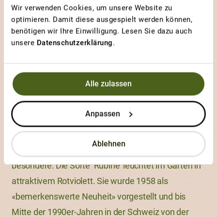
Wir verwenden Cookies, um unsere Website zu
dem Markt, die auch im grössten Hausgarten nicht
optimieren. Damit diese ausgespielt werden können,
erhalten werden können. Diese punkten zwar mit
benötigen wir Ihre Einwilligung. Lesen Sie dazu auch
unsere
Datenschutzerklärung
.
besserer Wüchsigkeit, fester geschlossenen
Röschen und Homogenität, dafür sind die alten,
samenechten Sorten bestens an lokale
Alle zulassen
Begebenheiten angepasst und geschmacklich sehr
gut.
Anpassen
ProSpecieRara hat nur gerade vier Rosenkohlsorten
Ablehnen
in Erhaltung. Eine davon ist jedoch eine ganz
besondere: Die Sorte ‘Rubine’ leuchtet im Garten in
attraktivem Rotviolett. Sie wurde 1958 als
«bemerkenswerte Neuheit» vorgestellt und bis
Mitte der 1990er-Jahren in der Schweiz von der