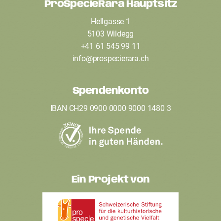
ProSpecieRara Hauptsitz
F
Hellgasse 1
o
5103 Wildegg
o
+41 61 545 99 11
t
info
@
prospecierara
.
ch
e
Spendenkonto
r
IBAN CH29 0900 0000 9000 1480 3
Ein Projekt von