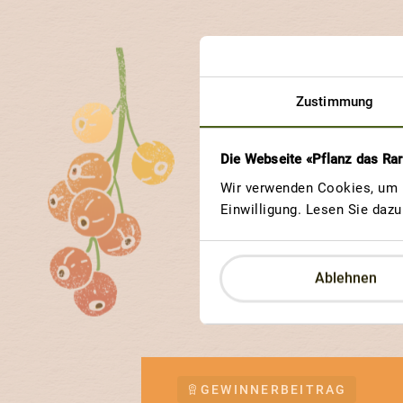
Zustimmung
Weite
Die Webseite «Pflanz das Ra
Wir verwenden Cookies, um u
Einwilligung. Lesen Sie daz
Jede ProSpecieRara-S
Erfahre, an welchen So
Ablehnen
GEWINNERBEITRAG