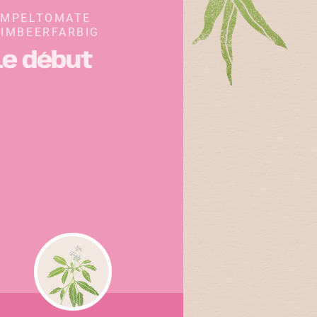
AMPELTOMATE
IMBEERFARBIG
Le début