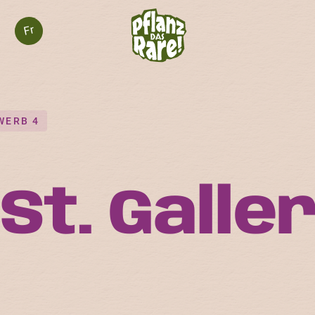
Fr
WERB 4
St. Galle