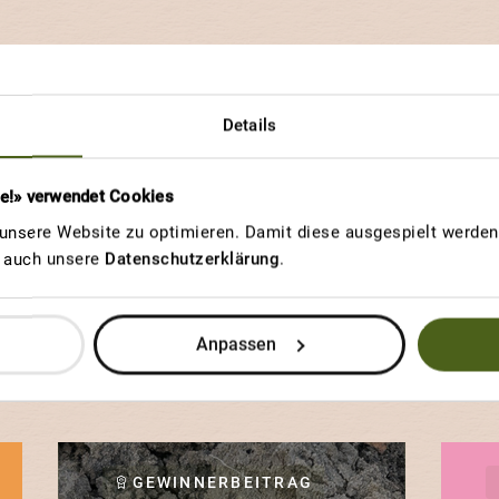
Details
re Beiträge ent
re!» verwendet Cookies
nsere Website zu optimieren. Damit diese ausgespielt werden 
u auch unsere
Datenschutzerklärung
.
orte ist einzigartig im Aussehen, im Geschmack und i
rten und an welchen Eigenschaften andere Gärtnerinne
Anpassen
viel Freude haben.
GEWINNERBEITRAG