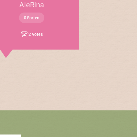
AleRina
0 Sorten
2 Votes