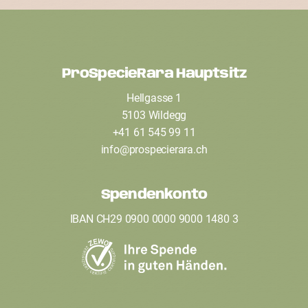
ProSpecieRara Hauptsitz
F
Hellgasse 1
o
5103 Wildegg
o
+41 61 545 99 11
t
info
@
prospecierara
.
ch
e
Spendenkonto
r
IBAN CH29 0900 0000 9000 1480 3