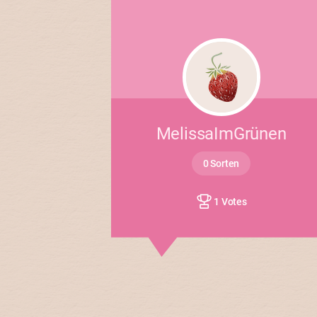
MelissaImGrünen
0 Sorten
1 Votes