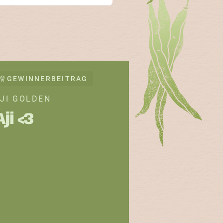
n und Gärtner besonders
GEWINNERBEITRAG
JI GOLDEN
Aji <3