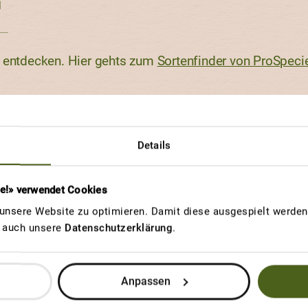
n entdecken. Hier gehts zum
Sortenfinder von ProSpeci
Details
re!» verwendet Cookies
nsere Website zu optimieren. Damit diese ausgespielt werden 
re Beiträge ent
u auch unsere
Datenschutzerklärung
.
Anpassen
orte ist einzigartig im Aussehen, im Geschmack und i