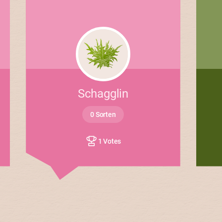
Schagglin
0 Sorten
1 Votes