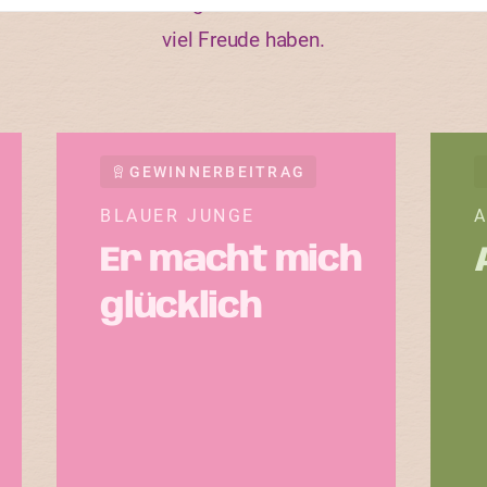
rten und an welchen Eigenschaften andere Gärtnerinne
viel Freude haben.
GEWINNERBEITRAG
BLAUER JUNGE
A
Er macht mich
glücklich