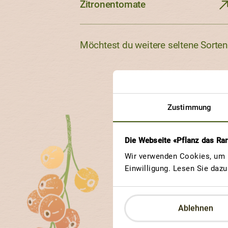
Zitronentomate
Möchtest du weitere seltene Sorte
Zustimmung
Die Webseite «Pflanz das Ra
Wir verwenden Cookies, um u
Weite
Einwilligung. Lesen Sie daz
Ablehnen
Jede ProSpecieRara-S