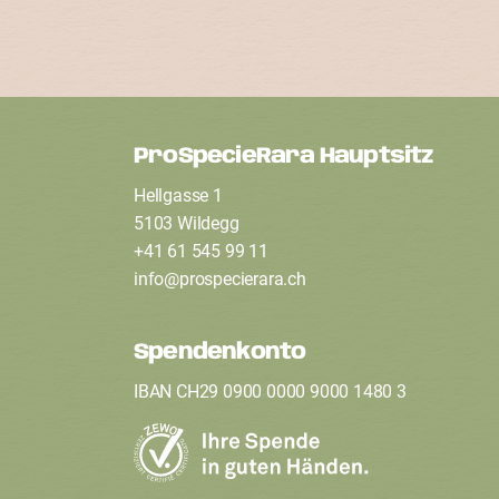
ProSpecieRara Hauptsitz
F
Hellgasse 1
o
5103 Wildegg
+41 61 545 99 11
info
@
prospecierara
.
ch
o
t
Spendenkonto
IBAN CH29 0900 0000 9000 1480 3
e
r