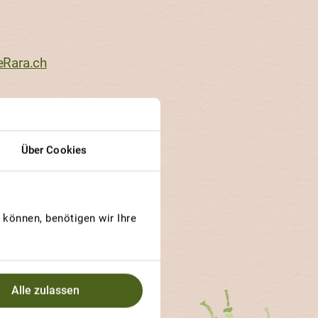
eRara.ch
Über Cookies
können, benötigen wir Ihre
decken
Alle zulassen
n ihren Bedürfnissen.