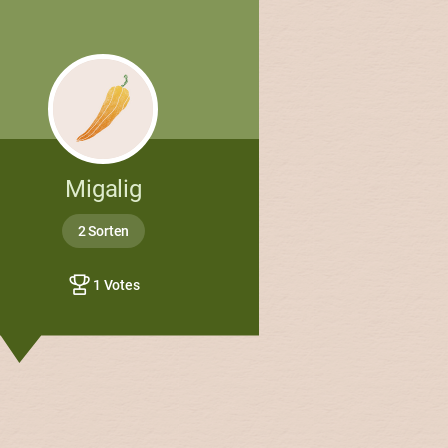
Migalig
2 Sorten
1 Votes