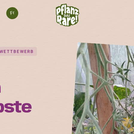
Fr
WETTBEWERB
n
bste