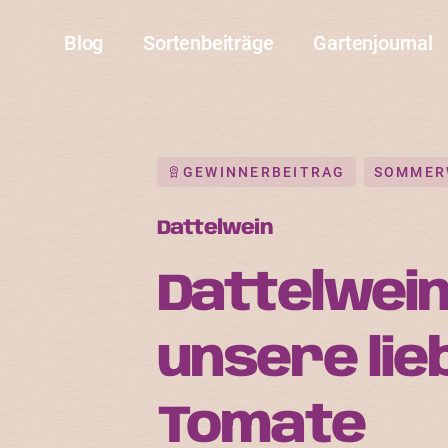
Blog
Sortenbeiträge
Gartenjournal
GEWINNERBEITRAG
SOMMER
Dattelwein
Dattelwei
unsere lie
Tomate