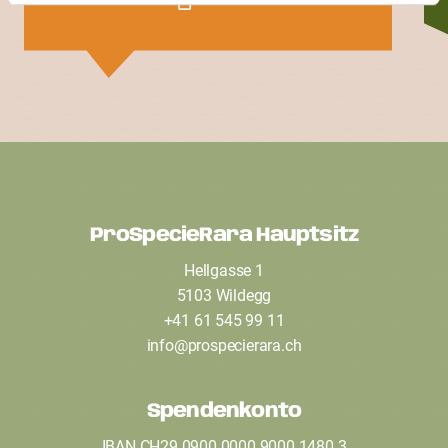
1 Votes
ProSpecieRara Hauptsitz
F
Hellgasse 1
o
5103 Wildegg
o
+41 61 545 99 11
t
info
@
prospecierara
.
ch
e
Spendenkonto
r
IBAN CH29 0900 0000 9000 1480 3