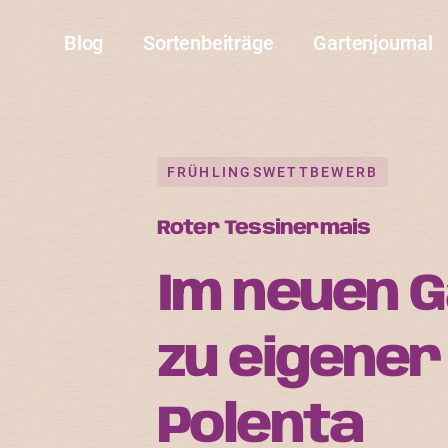
Blog
Sortenbeiträge
Gartenjournal
FRÜHLINGSWETTBEWERB
Roter Tessinermais
Im neuen 
zu eigener
Polenta