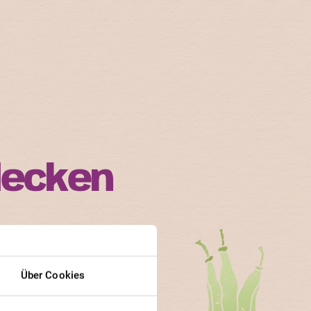
decken
n ihren Bedürfnissen.
n und Gärtner besonders
Über Cookies