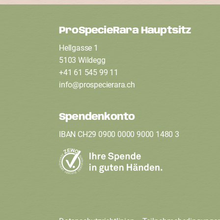
ProSpecieRara Hauptsitz
F
Hellgasse 1
o
5103 Wildegg
+41 61 545 99 11
info
@
prospecierara
.
ch
o
t
Spendenkonto
IBAN CH29 0900 0000 9000 1480 3
e
r