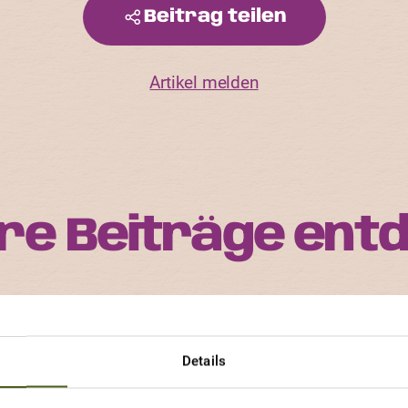
Beitrag teilen
Artikel melden
re Beiträge ent
orte ist einzigartig im Aussehen, im Geschmack und i
rten und an welchen Eigenschaften andere Gärtnerinne
Details
viel Freude haben.