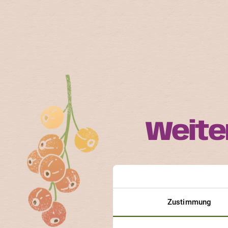
Weite
Jede ProSpecieRara-S
Erfahre, an welchen So
Zustimmung