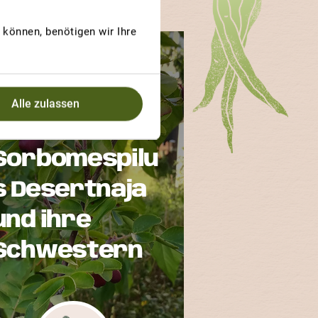
können, benötigen wir Ihre
GEWINNERBEITRAG
ITSCHURINA
DESERTNAJA
Alle zulassen
X
Sorbomespilu
s Desertnaja
und ihre
Schwestern