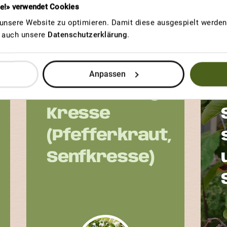
re!» verwendet Cookies
nsere Website zu optimieren. Damit diese ausgespielt werden 
u auch unsere
Datenschutzerklärung
.
GEWINNERBEITRAG
AUSDAUERNDE
M
GARTENKRESSE
Anpassen
Breitblättrige
Kresse
(Pfefferkraut,
Senfkresse)